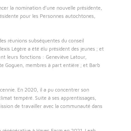
er la nomination d’une nouvelle présidente,
résidente pour les Personnes autochtones,
des réunions subséquentes du conseil
exis Légère a été élu président des jeunes ; et
nt leurs fonctions : Geneviève Latour,
tte Goguen, membres à part entière ; et Barb
cennie. En 2020, il a pu concentrer son
climat tempéré. Suite à ses apprentissages,
ission de travailler avec la communauté dans
re régénérative à Hayes Farm en 2021. Leah