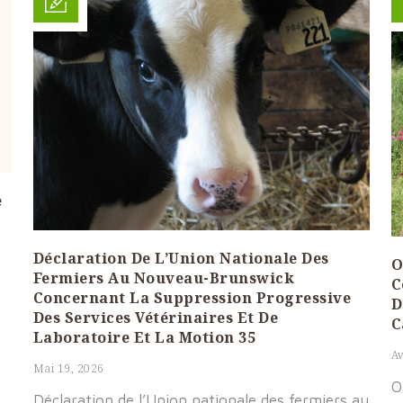
e
Déclaration De L’Union Nationale Des
O
Fermiers Au Nouveau-Brunswick
C
Concernant La Suppression Progressive
D
Des Services Vétérinaires Et De
C
Laboratoire Et La Motion 35
Av
Mai 19, 2026
O
Déclaration de l’Union nationale des fermiers au