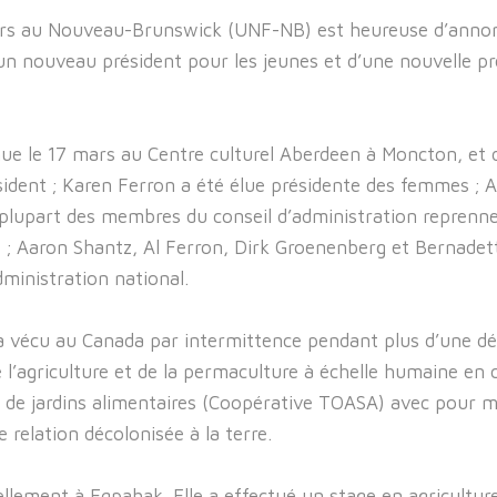
ers au Nouveau-Brunswick (UNF-NB) est heureuse d’annonc
un nouveau président pour les jeunes et d’une nouvelle p
ue le 17 mars au Centre culturel Aberdeen à Moncton, et 
ident ; Karen Ferron a été élue présidente des femmes ; Al
plupart des membres du conseil d’administration reprenne
re ; Aaron Shantz, Al Ferron, Dirk Groenenberg et Bernade
dministration national.
 a vécu au Canada par intermittence pendant plus d’une dé
e l’agriculture et de la permaculture à échelle humaine en 
 de jardins alimentaires (Coopérative TOASA) avec pour m
e relation décolonisée à la terre.
ellement à Eqpahak. Elle a effectué un stage en agricultu