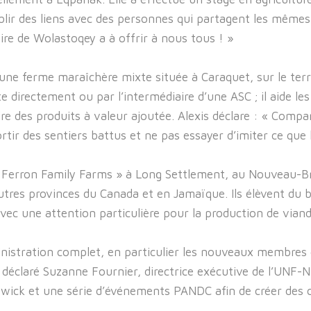
établir des liens avec des personnes qui partagent les même
ire de Wolastoqey a à offrir à nous tous ! »
une ferme maraîchère mixte située à Caraquet, sur le terra
te directement ou par l’intermédiaire d’une ASC ; il aide le
duire des produits à valeur ajoutée. Alexis déclare : « Comp
ortir des sentiers battus et ne pas essayer d’imiter ce que
 Ferron Family Farms » à Long Settlement, au Nouveau-Brun
res provinces du Canada et en Jamaïque. Ils élèvent du bé
avec une attention particulière pour la production de vian
nistration complet, en particulier les nouveaux membres 
a déclaré Suzanne Fournier, directrice exécutive de l’UNF
ick et une série d’événements PANDC afin de créer des o