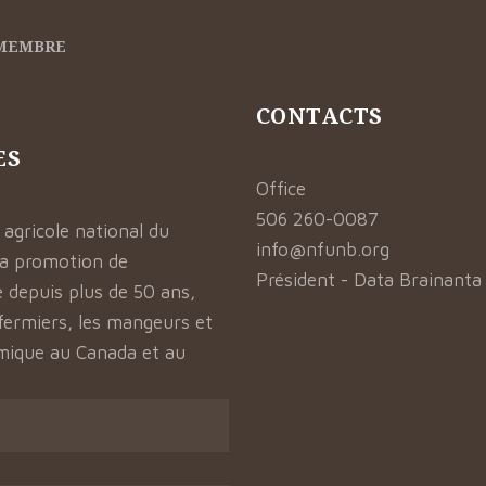
 MEMBRE
CONTACTS
ES
Office
506 260-0087
 agricole national du
info@nfunb.org
la promotion de
Président - Data Brainanta
e depuis plus de 50 ans,
 fermiers, les mangeurs et
omique au Canada et au