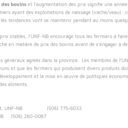
 des bovins
et l’augmentation des prix signifie une année 
iers ayant des exploitations de naissage (vache/veau) ; cel
ue les tendances vont se maintenir pendant au moins quel
rix stables, l’UNF-NB encourage tous les fermiers à faire
hé en matière de prix des bovins avant de s’engager à de
s généraux agréés dans la province. Les membres de l’UN
uns et que les fermiers qui produisent divers produits do
e développement et la mise en œuvre de politiques économi
des aliments.
sident, UNF-NB (506) 775-6033
F-NB (506) 260-0087