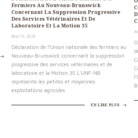
O
Fermiers Au Nouveau-Brunswick
C
Concernant La Suppression Progressive
D
Des Services Vétérinaires Et De
C
Laboratoire Et La Motion 35
Av
Mai 19, 2026
O
Déclaration de l’Union nationale des fermiers au
d
Nouveau-Brunswick concernant la suppression
C
progressive des services vétérinaires et de
C
laboratoire et la Motion 35 L’UNF-NB
l
représente les petites et moyennes
B
exploitations agricoles
EN LIRE PLUS