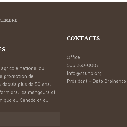
 MEMBRE
CONTACTS
ES
Office
506 260-0087
 agricole national du
info@nfunb.org
la promotion de
Président - Data Brainanta
e depuis plus de 50 ans,
 fermiers, les mangeurs et
omique au Canada et au