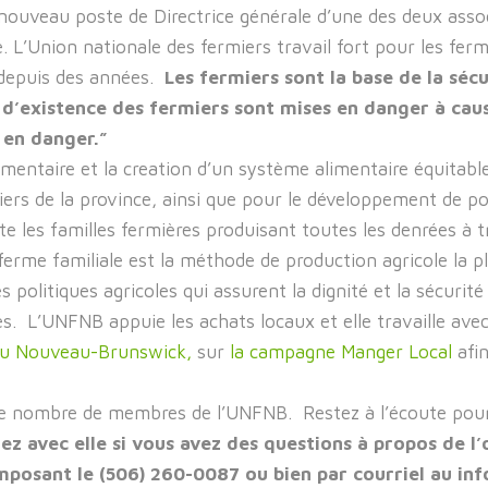
ouveau poste de Directrice générale d’une des deux associ
L’Union nationale des fermiers travail fort pour les ferm
depuis des années.
Les fermiers sont la base de la sécu
 d’existence des fermiers sont mises en danger à cau
 en danger.”
entaire et la creation d’un système alimentaire équitable
miers de la province, ainsi que pour le développement de pol
e les familles fermières produisant toutes les denrées à 
erme familiale est la méthode de production agricole la pl
olitiques agricoles qui assurent la dignité et la sécurité
res. L’UNFNB appuie les achats locaux et elle travaille av
 du Nouveau-Brunswick,
sur
la campagne Manger Local
afin
le nombre de membres de l’UNFNB. Restez à l’écoute pour
 avec elle si vous avez des questions à propos de l’or
sant le (506) 260-0087 ou bien par courriel au in