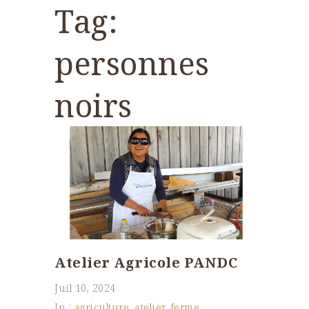
Tag:
personnes
noirs
Atelier Agricole PANDC
Juil 10, 2024
In :
agriculture
,
atelier
,
ferme
,